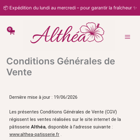
Aller
📦 Expédition du lundi au mercredi – pour garantir la fraîcheur ✨
au
contenu
Conditions Générales de
Vente
Dernière mise à jour : 19/06/2026
Les présentes Conditions Générales de Vente (CGV)
régissent les ventes réalisées sur le site internet de la
pâtisserie
Althéa
, disponible à l’adresse suivante :
www.althea-patisserie.fr
.