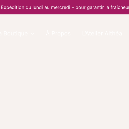
 Expédition du lundi au mercredi – pour garantir la fraîcheu
a Boutique
À Propos
L’Atelier Althéa