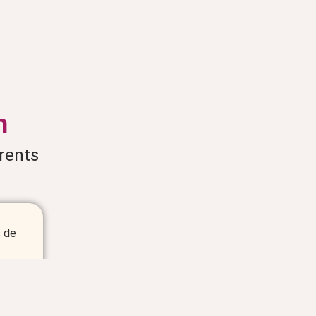
n
rents
s de