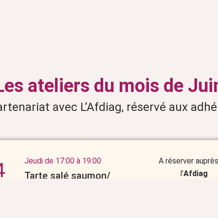
Les ateliers du mois de Jui
artenariat avec L’Afdiag, réservé aux adhé
Jeudi de 17:00 à 19:00
A réserver auprè
4
l’
Afdiag
Tarte salé saumon/
épinard et cake huile
in
d’olive/ noisette