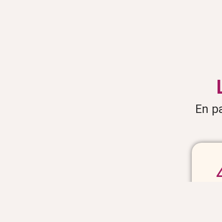
En p
Ju