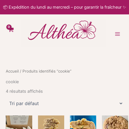
Aller
📦 Expédition du lundi au mercredi – pour garantir la fraîcheur ✨
au
contenu
Accueil
/ Produits identifiés “cookie”
cookie
4 résultats affichés
Ce
Ce
produit
produit