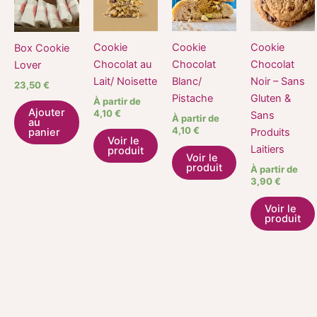
a
a
plusieurs
plusieurs
variations.
variations.
Cookie
Cookie
Cookie
Box Cookie
Les
Les
Chocolat au
Chocolat
Chocolat
Lover
options
options
Lait/ Noisette
Blanc/
Noir – Sans
23,50
€
peuvent
peuvent
Pistache
Gluten &
À partir de
être
être
Ajouter
4,10
€
Sans
À partir de
au
choisies
choisies
4,10
€
Produits
panier
Voir le
sur
sur
Laitiers
produit
Voir le
la
la
produit
À partir de
page
page
3,90
€
du
du
Voir le
produit
produit
produit