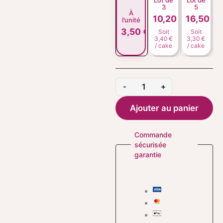
Lot de
Lot de
3
5
À
10,20
€
16,50
€
l'unité
3,50
€
Soit
Soit
3,40 €
3,30 €
/ cake
/ cake
-
+
Ajouter au panier
Commande
sécurisée
garantie