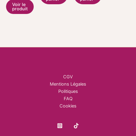
sur
Voir le
produit
la
page
du
produit
CGV
Mentions Légales
Politiques
FAQ
Cookies