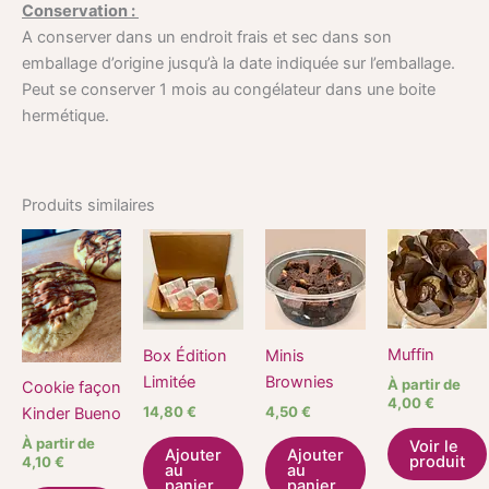
Conservation :
A conserver dans un endroit frais et sec dans son
emballage d’origine jusqu’à la date indiquée sur l’emballage.
Peut se conserver 1 mois au congélateur dans une boite
hermétique.
Produits similaires
Ce
produit
a
plusieurs
variations.
Muffin
Box Édition
Minis
Les
Limitée
Brownies
À partir de
Cookie façon
options
4,00
€
14,80
€
4,50
€
Kinder Bueno
peuvent
À partir de
Voir le
être
Ajouter
Ajouter
produit
4,10
€
au
au
choisies
panier
panier