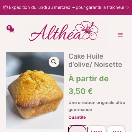
Aller
📦 Expédition du lundi au mercredi – pour garantir la fraîcheur ✨
au
contenu
Cake Huile
quantité
de
d’olive/ Noisette
Cake
Huile
À partir de
d'olive/
Noisette
3,50
€
Une création originale ultra
gourmande
Quantité