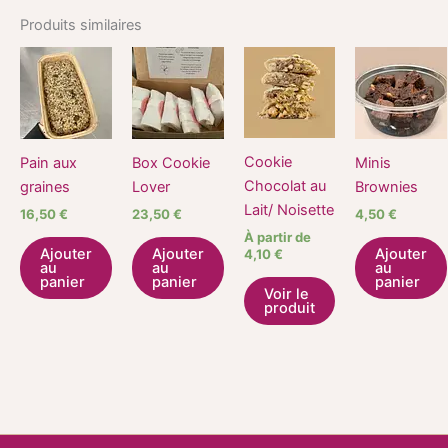
Produits similaires
Ce
produit
a
plusieurs
variations.
Cookie
Pain aux
Box Cookie
Minis
Les
Chocolat au
graines
Lover
Brownies
options
Lait/ Noisette
16,50
€
23,50
€
4,50
€
peuvent
À partir de
être
Ajouter
Ajouter
Ajouter
4,10
€
au
au
au
choisies
panier
panier
panier
Voir le
sur
produit
la
page
du
produit